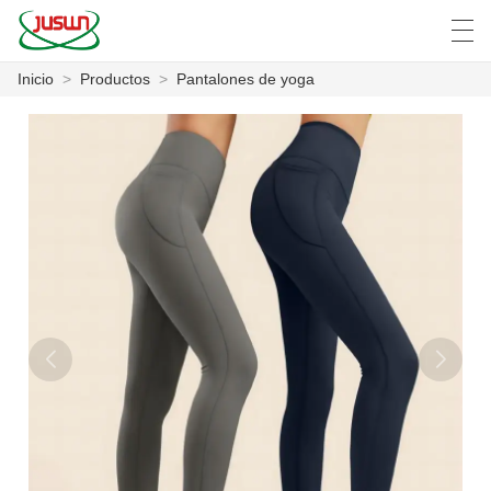
Inicio
>
Productos
>
Pantalones de yoga
中文
Deutsch
English
Español
F
INICIO
PRODUCTOS
NOTICIAS
CASO
LA FÁBRICA
CONTÁCTENOS