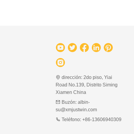
dirección:
2do piso, Yiai
Road No.139, Distrito Siming
Xiamen China
Buzón:
albin-
su@xmjustwin.com
Teléfono:
+86-13606940309