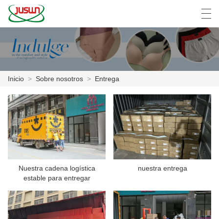
中文
Deutsch
English
Español
F
Inicio
>
Sobre nosotros
>
Entrega
INICIO
PRODUCTOS
NOTICIAS
CASO
Nuestra cadena logística
nuestra entrega
estable para entregar
LA FÁBRICA
CONTÁCTENOS