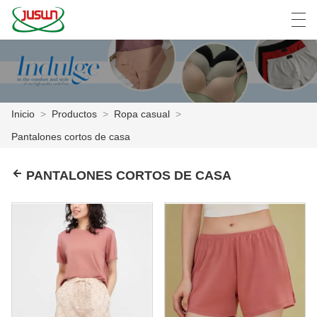
中文
Deutsch
English
Español
F
Inicio
>
Productos
>
Ropa casual
>
INICIO
Pantalones cortos de casa
PRODUCTOS
PANTALONES CORTOS DE CASA
NOTICIAS
CASO
LA FÁBRICA
CONTÁCTENOS