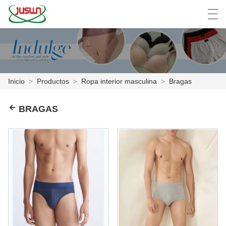
中文
Deutsch
English
Español
F
Inicio
>
Productos
>
Ropa interior masculina
>
Bragas
INICIO
BRAGAS
PRODUCTOS
NOTICIAS
CASO
LA FÁBRICA
CONTÁCTENOS