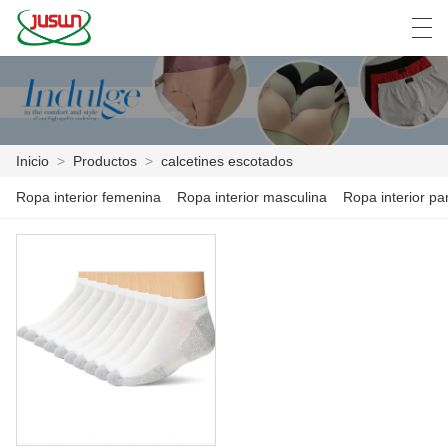
中文
Deutsch
English
Español
F
Inicio
>
Productos
>
calcetines escotados
INICIO
Ropa interior femenina
Ropa interior masculina
Ropa interior pa
PRODUCTOS
NOTICIAS
CASO
LA FÁBRICA
CONTÁCTENOS