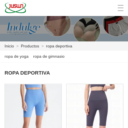
中文
Deutsch
English
Español
F
Inicio
>
Productos
>
ropa deportiva
INICIO
ropa de yoga
ropa de gimnasio
PRODUCTOS
ROPA DEPORTIVA
NOTICIAS
CASO
LA FÁBRICA
CONTÁCTENOS