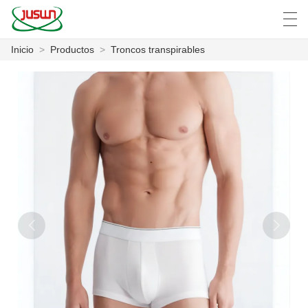
Inicio
>
Productos
>
Troncos transpirables
中文
Deutsch
English
Español
F
INICIO
PRODUCTOS
NOTICIAS
CASO
LA FÁBRICA
CONTÁCTENOS