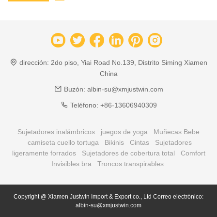
dirección:
2do piso, Yiai Road No.139, Distrito Siming Xiamen
China
Buzón:
albin-su@xmjustwin.com
Teléfono:
+86-13606940309
Sujetadores inalámbricos
juegos de yoga
Muñecas Bebe
camiseta cuello tortuga
Bikinis
Cintas
Sujetadores
ligeramente forrados
Sujetadores de cobertura total
Comfort
Invisibles bra
Troncos transpirables
Copyright @ Xiamen Justwin Import & Export co., Ltd Correo electrónico:
albin-su@xmjustwin.com