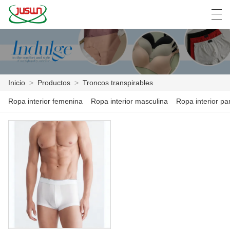
中文
Deutsch
English
Español
F
Inicio
>
Productos
>
Troncos transpirables
INICIO
Ropa interior femenina
Ropa interior masculina
Ropa interior pa
PRODUCTOS
NOTICIAS
CASO
LA FÁBRICA
CONTÁCTENOS