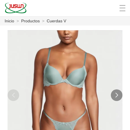
Inicio
>
Productos
>
Cuerdas V
中文
Deutsch
English
Español
F
INICIO
PRODUCTOS
NOTICIAS
CASO
LA FÁBRICA
CONTÁCTENOS