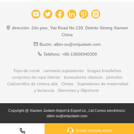
dirección:
2do piso, Yiai Road No.139, Distrito Siming Xiamen
China
Buzón:
albin-su@xmjustwin.com
Teléfono:
+86-13606940309
Tops de corsé
camiseta sujetadores
bragas brasileñas
conjuntos de ropa interior
boxeadores clásicos
pómulos
Calzoncillos de cintura alta
Cintas
Sujetadores de maternidad
y lactancia
Skimmies y Slipshorts
Copyright @ Xiamen Justwin Import & Export co., Ltd Correo electrónico:
albin-su@xmjustwin.com
Enviar consulta ahora