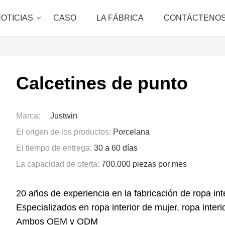
OTICIAS
CASO
LA FÁBRICA
CONTÁCTENO
Calcetines de punto
Marca:
Justwin
El origen de los productos:
Porcelana
El tiempo de entrega:
30 a 60 días
La capacidad de oferta:
700.000 piezas por mes
20 años de experiencia en la fabricación de ropa int
Especializados en ropa interior de mujer, ropa interi
Ambos OEM y ODM