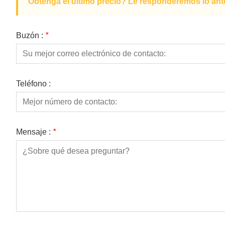
Obtenga el último precio? Le responderemos lo ante
Buzón :
*
Teléfono :
Mensaje :
*