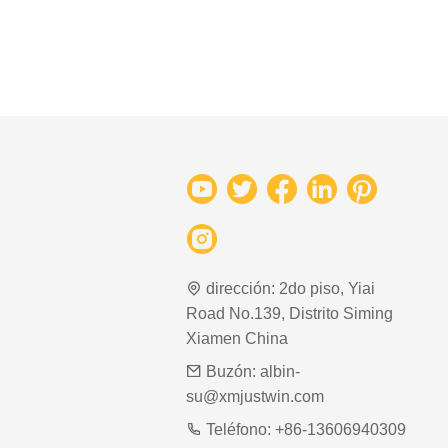
dirección:
2do piso, Yiai
Road No.139, Distrito Siming
Xiamen China
Buzón:
albin-
su@xmjustwin.com
Teléfono:
+86-13606940309