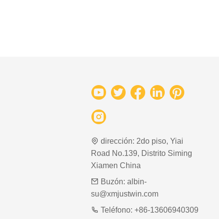
dirección:
2do piso, Yiai
Road No.139, Distrito Siming
Xiamen China
Buzón:
albin-
su@xmjustwin.com
Teléfono:
+86-13606940309