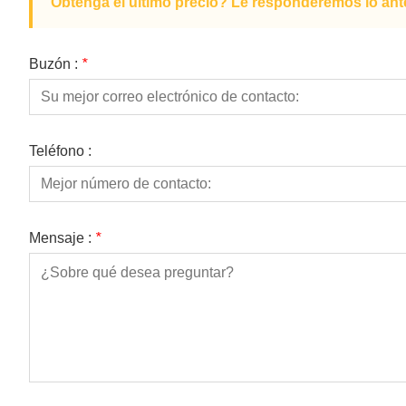
Obtenga el último precio? Le responderemos lo ante
Buzón :
*
Teléfono :
Mensaje :
*